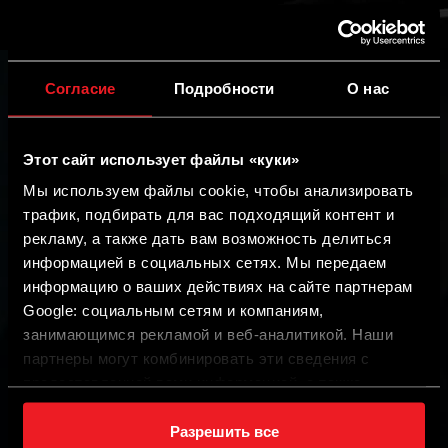
Согласие
Подробности
О нас
Этот сайт использует файлы «куки»
Бренд STAG принадлежит компании AC SA, лидеру
Мы используем файлы cookie, чтобы анализировать
среди производителей автогазовых установок. Доля
трафик, подбирать для вас подходящий контент и
AC SA на внутреннем рынке автогазовых установок
рекламу, а также дать вам возможность делиться
составляет более 50 %. Кроме того, компания активно
информацией в социальных сетях. Мы передаем
работает в других секторах альтернативной
информацию о ваших действиях на сайте партнерам
энергетики и занимается контрактным производством
Google: социальным сетям и компаниям,
жгутов проводов и электроники.
занимающимся рекламой и веб-аналитикой. Наши
партнеры могут комбинировать эти сведения с
предоставленной вами информацией, а также
КОНТАКТНАЯ ИНФОРМАЦИЯ
данными, которые они получили при использовании
вами их сервисов.
Разрешить все
ul. 42 Pułku Piechoty 50