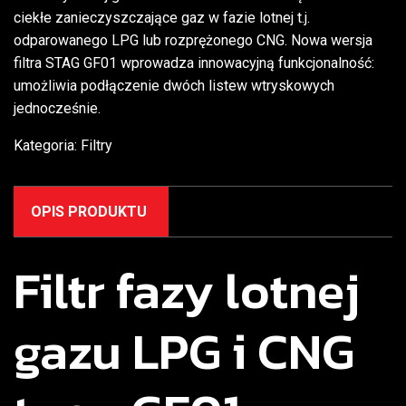
ciekłe zanieczyszczające gaz w fazie lotnej t.j.
odparowanego LPG lub rozprężonego CNG.
Nowa wersja
filtra
STAG GF
01
wprowadza
innowacyjną funkcjonalność:
umożliwia podłączenie dwóch listew wtryskowych
jednocześnie.
Kategoria:
Filtry
OPIS PRODUKTU
Filtr fazy lotnej
gazu LPG i CNG