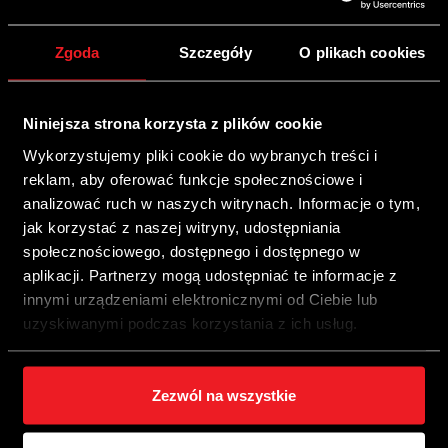
Cecha
Korzyść
Zgoda
Szczegóły
O plikach cookies
Możliwość podłączenia
dwóch listew
Niniejsza strona korzysta z plików cookie
Dwa wyjścia fi 12
wtryskowych
Wykorzystujemy pliki cookie do wybranych treści i
jednocześnie
reklam, aby oferować funkcje społecznościowe i
analizować ruch w naszych witrynach. Informacje o tym,
Nie ma konieczności
Prosta wymiana wkładu
jak korzystać z naszej witryny, udostępniania
zdejmowania
filtrującego
społecznościowego, dostępnego i dostępnego w
przewodów gazowych
aplikacji. Partnerzy mogą udostępniać te informacje z
innymi urządzeniami elektronicznymi od Ciebie lub
Całkowita zamienność
Pełna swoboda w
uzyskiwanymi podczas korzystania z ich usług.
króćców i kolanek, również
umiejscowieniu filtra w
z reduktorami R01 R02
komorze silnika
Zezwól na wszystkie
Króćce (kolanka) wlotu w
Dowolna regulacja kąta
pokrywie filtra
ustawień kolanek