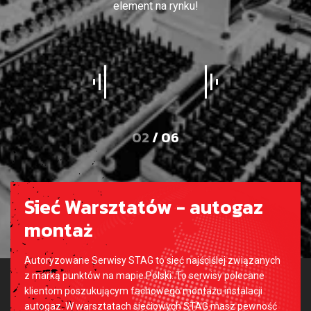
element na rynku!
03
03
03
03
03
03
/ 06
/ 06
/ 06
/ 06
/ 06
/ 06
Sieć Warsztatów - autogaz
montaż
Autoryzowane Serwisy STAG to sieć najściślej związanych
z marką punktów na mapie Polski. To serwisy polecane
klientom poszukującym fachowego montażu instalacji
autogaz. W warsztatach sieciowych STAG masz pewność