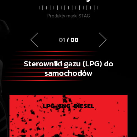
Produkty marki STAG
01
/ 08
Sterowniki gazu (LPG) do
samochodów
LPG
CNG
DIESEL