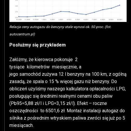
Relacja ceny autogazu do benzyny stale wynosi ok. 50 proc. (
fot.
autocentrum.pl
)
Posłużmy się przykładem
Załóżmy, że kierowca pokonuje 2
tysiące kilometrów miesięcznie, a
jego samochód zużywa 12 l benzyny na 100 km, z ogólną
zasadą, że spala o 15 % więcej gazu niż benzyny. Do
obliczeń użyliśmy naszego
kalkulatora opłacalności LPG
,
posługując się średnimi realnymi cenami obu paliw
(Pb95=5,88 zł/l i LPG=3,15 zł/l). Efekt – roczne
oszczędności to 6501,6 zł. Montaż instalacji autogaz do
silnika z pośrednim wtryskiem paliwa zwróci się już po 5
miesiącach.