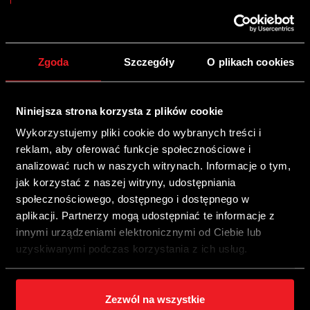
Paradoksalnie im wyższe ceny paliw, tym montaż LPG
opłaca się bardziej. Na opłacalność konwersji silnika na
zasilanie autogazem wpływa nie tylko faktyczny
Zgoda
Szczegóły
O plikach cookies
miesięczny koszt paliwa, ale także czas, w którym koszt
montażu instalacji się zwraca. Z tego powodu warto
montować instalacje właśnie wtedy, kiedy paliwa są
Niniejsza strona korzysta z plików cookie
najdroższe.
Wykorzystujemy pliki cookie do wybranych treści i
reklam, aby oferować funkcje społecznościowe i
Poprzedni wpis
Następny wpis
analizować ruch w naszych witrynach. Informacje o tym,
jak korzystać z naszej witryny, udostępniania
społecznościowego, dostępnego i dostępnego w
aktualności
aplikacji. Partnerzy mogą udostępniać te informacje z
Przeczytaj również
innymi urządzeniami elektronicznymi od Ciebie lub
uzyskiwanymi podczas korzystania z ich usług.
Zezwól na wszystkie