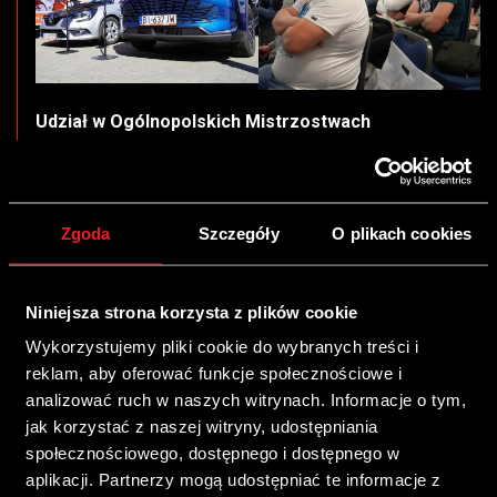
Udział w Ogólnopolskich Mistrzostwach
Mechaników
Podczas targów marka STAG uczestniczyła również w
Ogólnopolskich Mistrzostwach Mechaników,
Zgoda
Szczegóły
O plikach cookies
prestiżowym projekcie, który od lat wspiera rozwój
młodych talentów w branży motoryzacyjnej. W ramach
tego wydarzenia uczestnicy rywalizują w różnych
Niniejsza strona korzysta z plików cookie
kategoriach, zdobywając cenne doświadczenie i wiedzę,
Wykorzystujemy pliki cookie do wybranych treści i
która wykracza poza szkolne programy.
reklam, aby oferować funkcje społecznościowe i
analizować ruch w naszych witrynach. Informacje o tym,
Marka STAG z satysfakcją patronuje kategorii Młody
jak korzystać z naszej witryny, udostępniania
Instalator LPG.
społecznościowego, dostępnego i dostępnego w
– Poprzez udział w tym projekcie wspieramy młodych
aplikacji. Partnerzy mogą udostępniać te informacje z