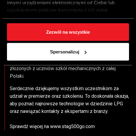
innymi urządzeniami elektronicznymi od Ciebie lub
mechaników, którzy stawiają pierwsze kroki w świecie
uzyskiwanymi podczas korzystania z ich usług.
instalacji LPG, pomagając im rozwijać umiejętności i pasję
do motoryzacji. Odpowiadamy także na głosy naszej
branży, w szczególności warsztatów, które zgłaszają
Zezwól na wszystkie
zapotrzebowanie na młodych wykwalifikowanych
pracowników – mówi Mirosław Bendzera, prezes spółki
AC SA.
Spersonalizuj
W zawodach wzięło udział 20 dwuosobowych zespołów
złożonych z uczniów szkół mechanicznych z całej
Polski.
Serdecznie dziękujemy wszystkim uczestnikom za
udział w premierze oraz szkoleniu. To doskonała okazja,
aby poznać najnowsze technologie w dziedzinie LPG
oraz nawiązać kontakty z ekspertami z branży.
Sprawdź więcej na
www.stag500go.com