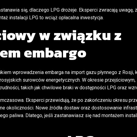
stanawia się, dlaczego LPG drożeje. Eksperci zwracają uwagę, ż
aż instalacji LPG to wciąż opłacalna inwestycja.
ciowy w związku z
iem embargo
kiem wprowadzenia embarga na import gazu płynnego z Rosji, kt
d rosyjskich surowców energetycznych. W okresie przejściowym,
dności, takich jak chwilowe braki w dostępności LPG oraz wzr
 tymczasowa.
Eksperci przewidują, że po zakończeniu okresu prz
one okoliczności. Nowe źródła dostaw oraz dostosowanie infras
nego paliwa. Dlatego, jeśli zastanawiasz się nad montażem inst