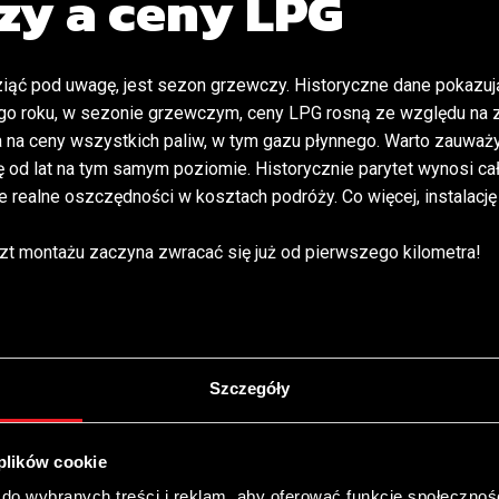
zy a ceny LPG
ąć pod uwagę, jest sezon grzewczy. Historyczne dane pokazują
go roku, w sezonie grzewczym, ceny LPG rosną ze względu na 
wa na ceny wszystkich paliw, w tym gazu płynnego. Warto zauważ
 od lat na tym samym poziomie. Historycznie parytet wynosi cały
daje realne oszczędności w kosztach podróży. Co więcej, insta
oszt montażu zaczyna zwracać się już od pierwszego kilometra!
Szczegóły
 plików cookie
 do wybranych treści i reklam, aby oferować funkcje społecznoś