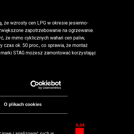
, że wzrosty cen LPG w okresie jesienno-
zwiększone zapotrzebowanie na ogrzewanie.
yć, że mimo cyklicznych wahań cen paliw,
 czas ok. 50 proc., co sprawia, że montaż
lację marki STAG możesz zamontować
korzystając
O plikach cookies
ciowe i analizować ruch w