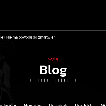
je? Nie ma powodu do zmartwień
czytaj
Blog
ualności
Nowość
Poradnik
Produkty
W