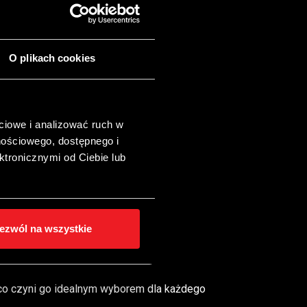
O plikach cookies
ciowe i analizować ruch w
nościowego, dostępnego i
ktronicznymi od Ciebie lub
ji montażysty.
ezwól na wszystkie
yną
 co czyni go idealnym wyborem dla każdego