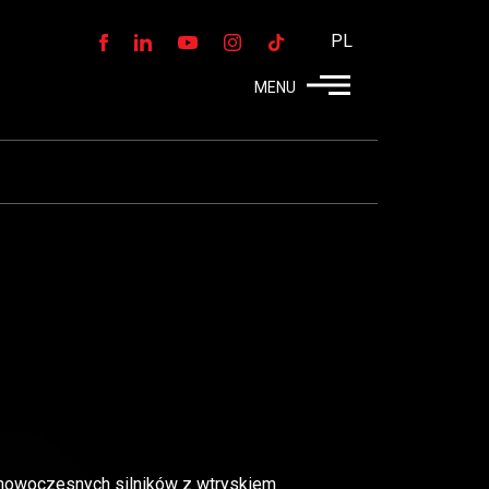
PL
MENU
nowoczesnych silników z wtryskiem