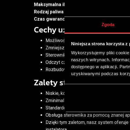
Maksymalna ilość cylindrów:
4
Rodzaj paliwa autogaz:
LPG i CNG
Czas gwarancji sterownika:
3 lata
Zgoda
Cechy użytkowe
Możliwość płynnej regulacji udziału be
Niniejsza strona korzysta z
Zmniejszenie ryzyka degradacji wtryski
Wykorzystujemy pliki cookie
Sterownik przejmuje pełną kontrolę nad 
naszych witrynach. Informacj
Odczyt czasów wtrysku benzyny w każdy
dostępnego w aplikacji. Part
Rozbudowana autokalibracja. Po uruchomie
uzyskiwanymi podczas korzys
Zalety sterownika STAG 5
Niskie, kontrolowane zużycie benzyny 
Zminimalizowane ryzyko degradacji wtry
Standardowy montaż
Obsługa sterownika za pomocą znanej apl
Dzięki tym zaletom, nasz system oferuje
instalatora.