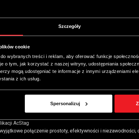
Szczegóły
nzyny za pomocą dedykowanej mapy
 plików cookie
waczy benzynowych, dzięki stałemu przepłukiwaniu benzyną
 do wybranych treści i reklam, aby oferować funkcje społecznoś
pracą pompy i czujnika wysokiego ciśnienia benzyny
e o tym, jak korzystać z naszej witryny, udostępniania społecz
m aucie
nerzy mogą udostępniać te informacje z innymi urządzeniami ele
niu system kalibruje się automatycznie, bez potrzeby ingerenc
tania z ich usług.
00 GO
Brak błędów OBD dotyczących wtryskiwaczy benzynowych
Spersonalizuj
Z
skiwaczy benzynowych dzięki ich ciągłemu przepłukiwaniu benz
ikacji AcStag
 wyjątkowe połączenie prostoty, efektywności i niezawodności,